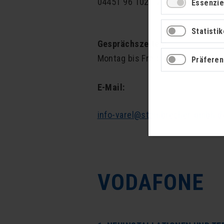
04451 96 102 - 20 (Störung Tele
Essenzie
Statisti
Gesprächszeiten:
Montag bis Freitag 8:00–17:00 U
Präfere
E-Mail:
info-varel@steinbrecher-gmbh.d
VODAFONE