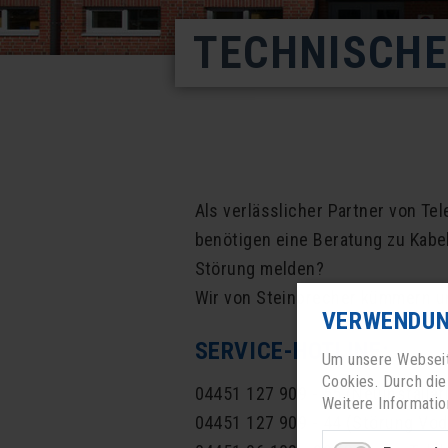
TECHNISCH
Als verlässlicher Partner von T
benötigen eine Beratung zu Kabel
Störung melden?
Wir von Steinbrecher kümmern un
VERWENDUN
SERVICE-HOTLINE:
Um unsere Webseite
Cookies. Durch di
04451 127 909 - 55 (Neuinstalla
Weitere Informatio
04451 127 909 - 44 (Störung Vo