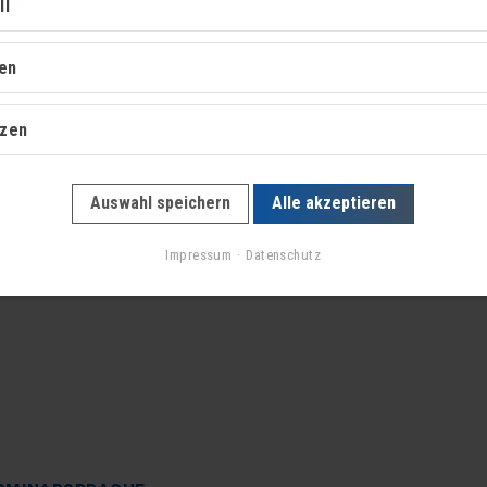
kom)
ll
ken
hr
nzen
Auswahl speichern
Alle akzeptieren
e
Impressum
Datenschutz