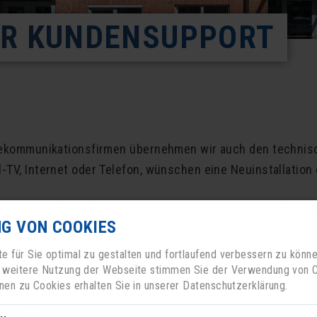
ER KUNDENSUPPORT
elekommunikationsfirmen übernehmen wir auch den technis
-TV, Internet oder Telefon, wünschen eine Neuinstallatio
s darum. Rufen Sie uns einfach an oder schreiben Sie uns 
G VON COOKIES
 für Sie optimal zu gestalten und fortlaufend verbessern zu könn
e weitere Nutzung der Webseite stimmen Sie der Verwendung von C
tionen und Termine)
nen zu Cookies erhalten Sie in unserer Datenschutzerklärung.
dafone)